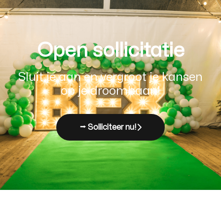
Open sollicitatie
Sluit je aan en vergroot je kansen
op je droombaan!
⭢ Solliciteer nu!