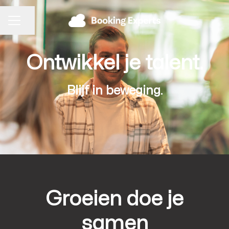
Pagina delen
CARRIÈREMENU
Ontwikkel je talent.
Blijf in beweging.
Groeien doe je
samen