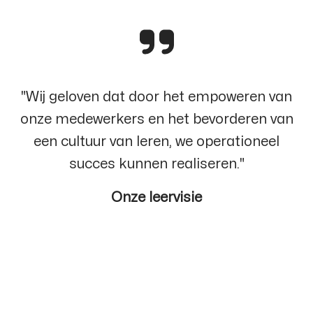
"Wij geloven dat door het empoweren van
onze medewerkers en het bevorderen van
een cultuur van leren, we operationeel
succes kunnen realiseren."
Onze leervisie
BEX Academy
Buddy bij BEX
Stages