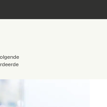
volgende
ardeerde