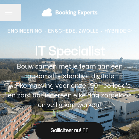
Pagina delen
CARRIÈREMENU
ENGINEERING
·
ENSCHEDE, ZWOLLE
·
HYBRIDE
IT Specialist
Bouw samen met je team aan een
toekomstbestendige digitale
werkomgeving voor onze 190+ collega's
en zorg dat iedereen elke dag zorgeloos
en veilig kan werken!
Solliciteer nu! 👉🏼