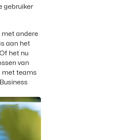
e gebruiker
n met andere
as aan het
 Of het nu
ossen van
f met teams
 Business