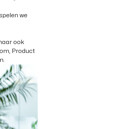
 spelen we
maar ook
Tom, Product
m.