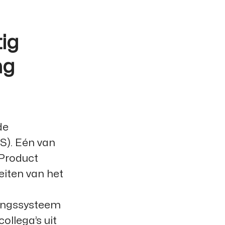
ig
ng
de
S)
. Eén van
 Product
eiten van het
ringssysteem
llega’s uit