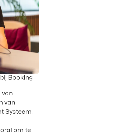
bij Booking
 van
m van
nt Systeem.
ooral om te