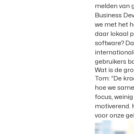
melden van g
Business Dev
we met het h
daar lokaal 
software? Dat
internationa
gebruikers ba
Wat is de gr
Tom:
“De krac
hoe we samen
focus, weinig
motiverend. 
voor onze geb