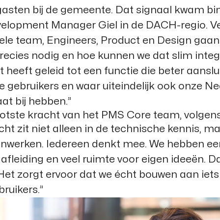
asten bij de gemeente. Dat signaal kwam bi
elopment Manager Giel in de DACH-regio. Ve
ele team, Engineers, Product en Design gaan k
precies nodig en hoe kunnen we dat slim integ
 heeft geleid tot een functie die beter aanslui
le gebruikers en waar uiteindelijk ook onze N
at bij hebben.”
ootste kracht van het PMS Core team, volgens
ht zit niet alleen in de technische kennis, ma
werken. Iedereen denkt mee. We hebben een 
 afleiding en veel ruimte voor eigen ideeën. D
Het zorgt ervoor dat we écht bouwen aan iet
ruikers.”