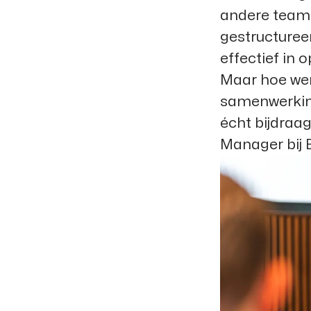
andere teams
gestructuree
effectief in 
Maar hoe werk
samenwerking
écht bijdraa
Manager bij 