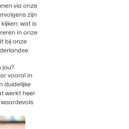
nnen via onze
rvolgens zijn
ijken: wat is
reren in onze
t bij onze
ederlandse
 jou?
ar vooral in
duidelijke
at werkt heel
s waardevols