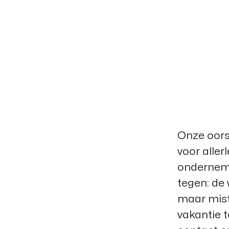
Onze oorsp
voor aller
onderneme
tegen: de 
maar mist
vakantie 