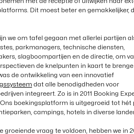
pnemen met de receptie of uitwijken naar ex
latforms. Dit moest beter en gemakkelijker,
n we om tafel gegaan met allerlei partijen al
istes, parkmanagers, technische diensten,
ers, slagboompartijen en de directie, om va
rspectieven de knelpunten in kaart te brenge
was de ontwikkeling van een innovatief
ngssysteem
dat alle benodigdheden voor
edrijven integreert. Zo is in 2011
Booking Expe
 Ons boekingsplatform is uitgegroeid tot hét
tieparken, campings, hotels in diverse lande
 groeiende vraag te voldoen, hebben we in 2