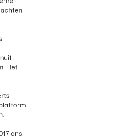
terne
 dachten
s
nuit
n. Het
rts
 platform
n.
017 ons