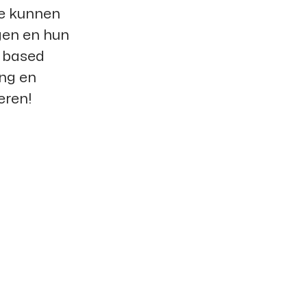
e kunnen
gen en hun
e based
ing en
eren!