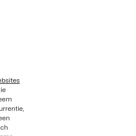
bsites
ie
leem
rrentie,
 een
sch