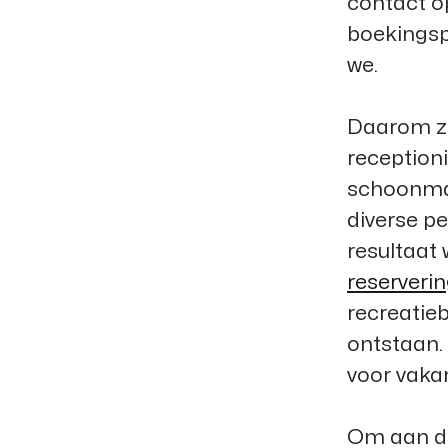
contact o
boekingsp
we.
Daarom zij
reception
schoonmak
diverse pe
resultaat 
reserveri
recreatieb
ontstaan.
voor vakan
Om aan de