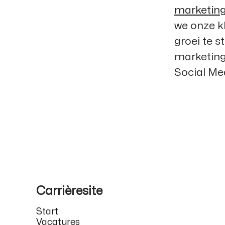
marketin
we onze k
groei te 
marketing
Social Med
Carrièresite
Start
Vacatures