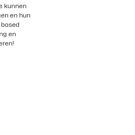
e kunnen
gen en hun
e based
ing en
eren!