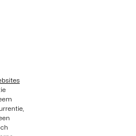
bsites
ie
leem
rrentie,
 een
sch