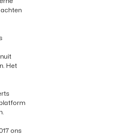
terne
 dachten
s
nuit
n. Het
rts
 platform
n.
017 ons