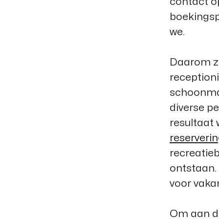
contact o
boekingsp
we.
Daarom zij
reception
schoonmak
diverse pe
resultaat 
reserveri
recreatieb
ontstaan.
voor vakan
Om aan de