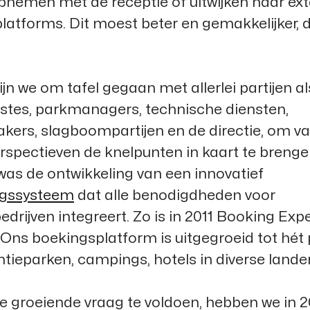
pnemen met de receptie of uitwijken naar ex
latforms. Dit moest beter en gemakkelijker,
n we om tafel gegaan met allerlei partijen al
istes, parkmanagers, technische diensten,
ers, slagboompartijen en de directie, om va
rspectieven de knelpunten in kaart te brenge
was de ontwikkeling van een innovatief
ngssysteem
dat alle benodigdheden voor
edrijven integreert. Zo is in 2011
Booking Expe
 Ons boekingsplatform is uitgegroeid tot hét
tieparken, campings, hotels in diverse lande
 groeiende vraag te voldoen, hebben we in 2