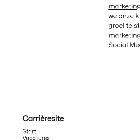
marketin
we onze k
groei te 
marketing
Social Med
Carrièresite
Start
Vacatures