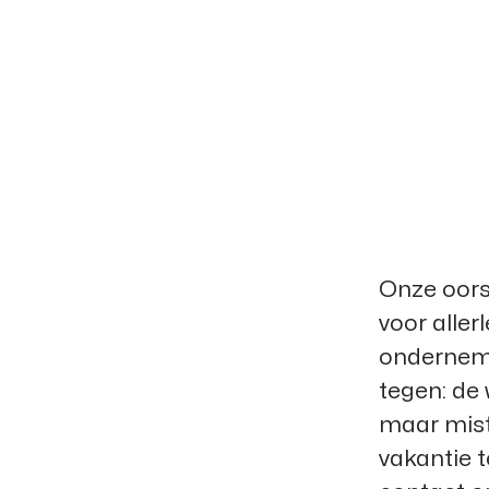
Onze oorsp
voor aller
onderneme
tegen: de 
maar mist
vakantie 