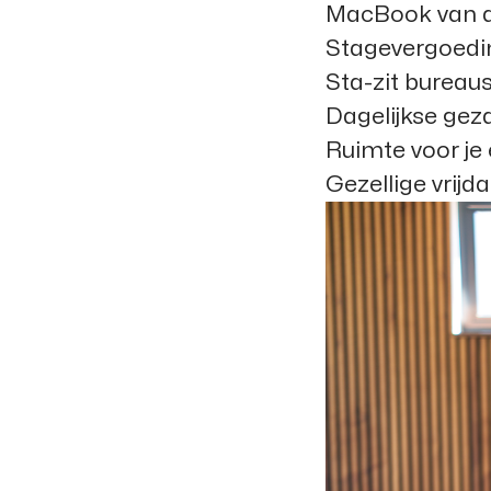
MacBook van de
Stagevergoeding
Sta-zit burea
Dagelijkse gez
Ruimte voor je
Gezellige vrij