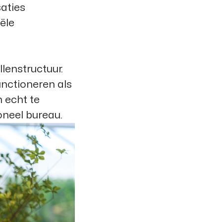
saties
ële
lenstructuur.
functioneren als
m echt te
ioneel bureau.