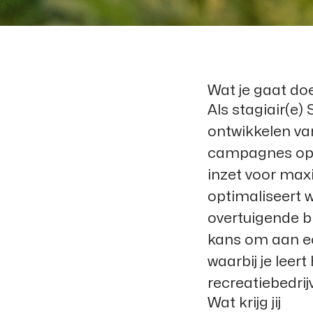
Wat je gaat do
Als stagiair(e)
ontwikkelen van
campagnes op v
inzet voor maxi
optimaliseert 
overtuigende bl
kans om aan ec
waarbij je lee
recreatiebedrij
Wat krijg jij