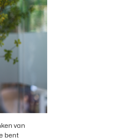
enken van
e bent