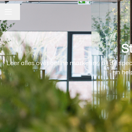
Pagina delen
CARRIÈREMENU
St
Leer alles over online marketing bij de sp
en hel