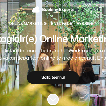
ONLINE MARKETING
·
ENSCHEDE
·
HYBRIDE
agiair(e) Online Market
ecialist in de recreatiebranche. Werk mee aan 
p vakantieparken online te groeien vanuit En
Solliciteer nu!