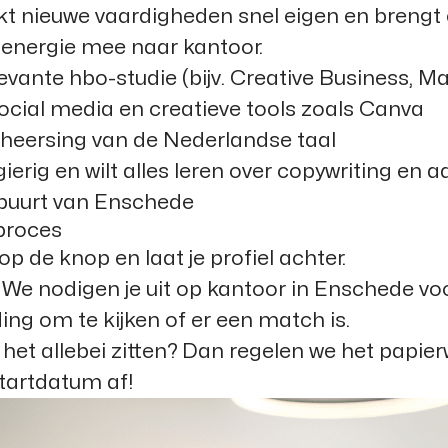
kt nieuwe vaardigheden snel eigen en brengt 
e energie mee naar kantoor.
levante hbo-studie (bijv. Creative Business, M
social media en creatieve tools zoals Canva
heersing van de Nederlandse taal
ierig en wilt alles leren over copywriting en a
 buurt van Enschede
eproces
k op de knop en laat je profiel achter.
We nodigen je uit op kantoor in Enschede vo
ing om te kijken of er een match is.
het allebei zitten? Dan regelen we het papie
startdatum af!