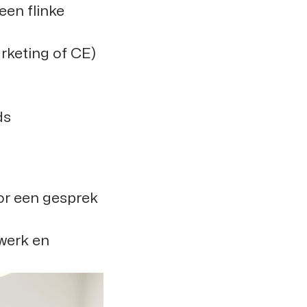
een flinke
arketing of CE)
ds
or een gesprek
rwerk en