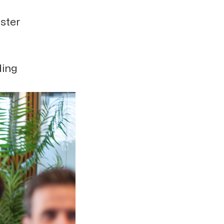
oster
ding