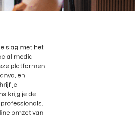
de slag met het
social media
eze platformen
Canva, en
ijf je
s krijg je de
professionals,
line omzet van