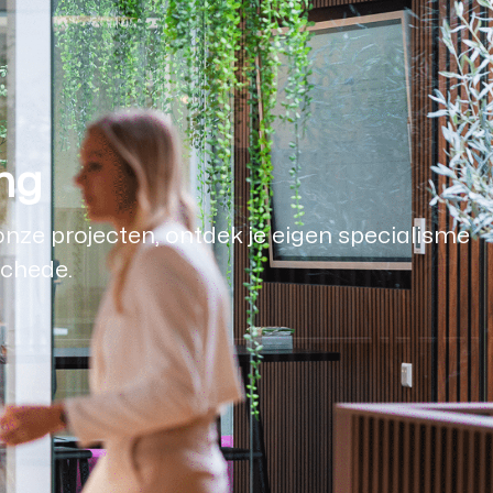
ing
onze projecten, ontdek je eigen specialisme
schede.