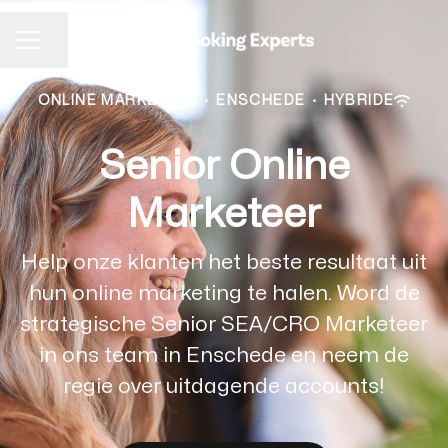
Pagina delen
CARRIÈREMENU
ONLINE MARKETING
·
ENSCHEDE
·
HYBRIDE
Senior Online
Marketeer
Help onze klanten het beste resultaat uit
hun online marketing te halen. Word de
strategische Senior SEA/CRO Marketeer
in ons team in Enschede en neem de
regie over uitdagende accounts!